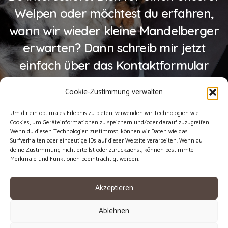
Welpen oder möchtest du erfahren,
wann wir wieder kleine Mandelberger
erwarten? Dann schreib mir jetzt
einfach über das Kontaktformular
unverbindlich eine Nachricht!
Cookie-Zustimmung verwalten
Um dir ein optimales Erlebnis zu bieten, verwenden wir Technologien wie
Jetzt Kontakt aufnehmen
Cookies, um Geräteinformationen zu speichern und/oder darauf zuzugreifen.
Wenn du diesen Technologien zustimmst, können wir Daten wie das
Surfverhalten oder eindeutige IDs auf dieser Website verarbeiten. Wenn du
deine Zustimmung nicht erteilst oder zurückziehst, können bestimmte
Merkmale und Funktionen beeinträchtigt werden.
Akzeptieren
Ablehnen
© Copyright 2023 | VOM MANDELBERG |
Impressum