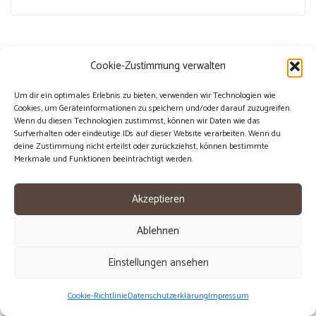
Cookie-Zustimmung verwalten
Um dir ein optimales Erlebnis zu bieten, verwenden wir Technologien wie
Cookies, um Geräteinformationen zu speichern und/oder darauf zuzugreifen.
Wenn du diesen Technologien zustimmst, können wir Daten wie das
Surfverhalten oder eindeutige IDs auf dieser Website verarbeiten. Wenn du
deine Zustimmung nicht erteilst oder zurückziehst, können bestimmte
Merkmale und Funktionen beeinträchtigt werden.
© Copyright 2023 | VOM MANDELBERG |
Impressum
Akzeptieren
|
Datenschutz
Ablehnen
Einstellungen ansehen
Cookie-Richtlinie
Datenschutzerklärung
Impressum